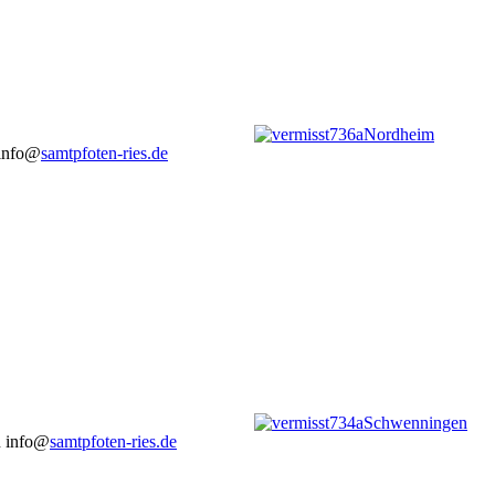
 info@
samtpfoten-ries.de
n info@
samtpfoten-ries.de