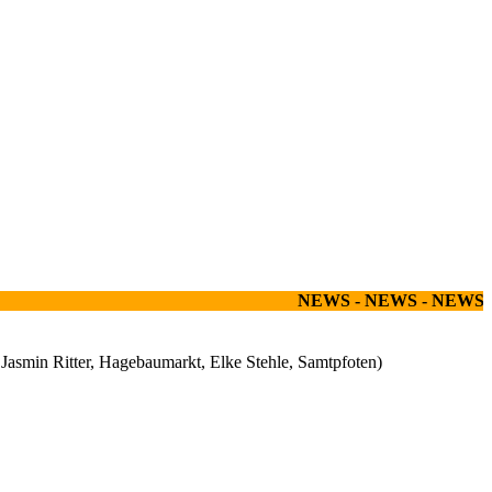
NEWS - NEWS - NEWS - N
 Jasmin Ritter, Hagebaumarkt, Elke Stehle, Samtpfoten)