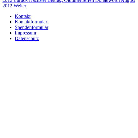
2012
Zurück
Nächster Beitrag: Oldtimertreffen Donauwörth August
2012
Weiter
Kontakt
Kontaktformular
Spendenformular
Impressum
Datenschutz